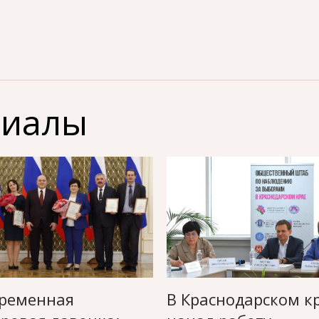
риалы
ременная
В Краснодарском к