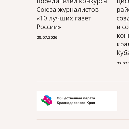
победителей конкурса
циф
Союза журналистов
рай
«10 лучших газет
соз
России»
в с
кон
29.07.2026
кра
Куб
27.07