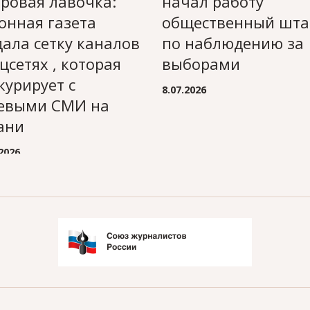
ровая лавочка:
начал работу
онная газета
общественный шта
дала сетку каналов
по наблюдению за
оцсетях , которая
выборами
курирует с
8.07.2026
евыми СМИ на
ани
.2026