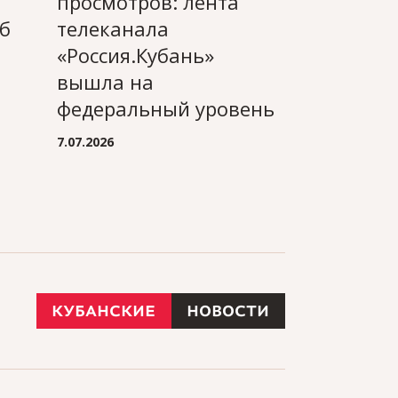
просмотров: лента
Ольга Ла
б
телеканала
получила
«Россия.Кубань»
Медиа-м
вышла на
России
федеральный уровень
3.07.2026
7.07.2026