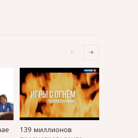
рае
139 миллионов
Гендирек