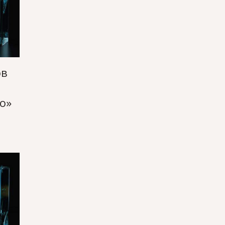
ов
о»