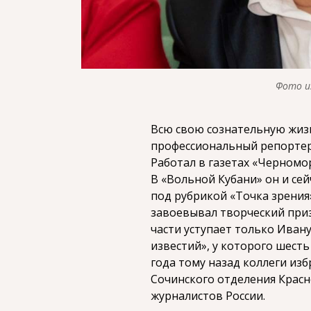
Фото и
Всю свою сознательную жизн
профессиональный репортер
Работал в газетах «Черномо
В «Вольной Кубани» он и се
под рубрикой «Точка зрения
завоевывал творческий приз
части уступает только Иван
известий», у которого шест
года тому назад коллеги из
Сочинского отделения Крас
журналистов России.