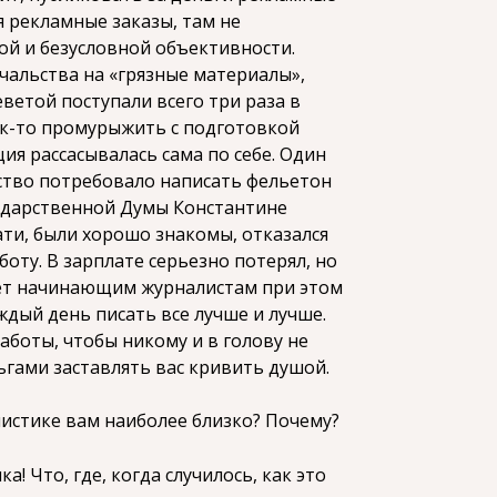
я рекламные заказы, там не
ой и безусловной объективности.
ачальства на «грязные материалы»,
ветой поступали всего три раза в
ак-то промурыжить с подготовкой
ция рассасывалась сама по себе. Один
ьство потребовало написать фельетон
сударственной Думы Константине
ати, были хорошо знакомы, отказался
боту. В зарплате серьезно потерял, но
вет начинающим журналистам при этом
ждый день писать все лучше и лучше.
аботы, чтобы никому и в голову не
гами заставлять вас кривить душой.
истике вам наиболее близко? Почему?
! Что, где, когда случилось, как это