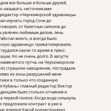
дом все больше и больше друзей,
то называть «источниками
 редактор «Черноморской здравницы»
ал изучать город Сочи до
 говорил, от балетных салонов до
ы увлечен любимым делом, лень
Работал много, и всегда было
рскую здравницу» приватизировали,
 трудился какое-то время в пресс-
ции. Но не очень долго. В августе
 знаменитого путча, на Черноморском
ло страшное наводнение, пострадали
Прямо из зоны разрушений меня
тажи в только что созданную
я Кубань» главный редактор Виктор
денциях было столько отчаяния и
на первой полосе. Когда вода схлынула,
не предложили контракт в уже в
шаг вперед! Какой корреспондент