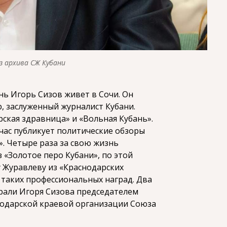
з архива СЖ Кубани
ь Игорь Сизов живет в Сочи. Он
, заслуженный журналист Кубани.
рская здравница» и «Вольная Кубань».
йчас публикует политические обзоры
». Четыре раза за свою жизнь
 «Золотое перо Кубани», по этой
у Журавлеву из «Краснодарских
ь таких профессиональных наград. Два
брали Игоря Сизова председателем
нодарской краевой организации Союза