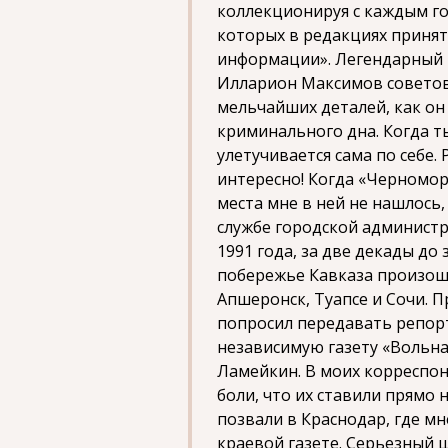
коллекционируя с каждым го
которых в редакциях приня
информации». Легендарный
Илларион Максимов советов
мельчайших деталей, как он
криминального дна. Когда т
улетучивается сама по себе. 
интересно! Когда «Черномо
места мне в ней не нашлось,
службе городской администра
1991 года, за две декады до
побережье Кавказа произош
Апшеронск, Туапсе и Сочи. 
попросил передавать репор
независимую газету «Вольна
Ламейкин. В моих корреспон
боли, что их ставили прямо 
позвали в Краснодар, где м
краевой газете. Серьезный 