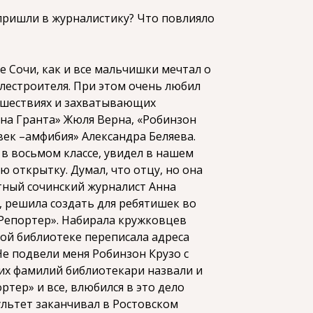
пришли в журналистику? Что повлияло
е Сочи, как и все мальчишки мечтал о
лестроителя. При этом очень любил
тешествиях и захватывающих
на Гранта» Жюля Верна, «Робинзон
век –амфибия» Александра Беляева.
в восьмом классе, увидел в нашем
 открытку. Думал, что отцу, но она
тный сочинский журналист Анна
, решила создать для ребятишек во
Репортер». Набирала кружковцев
ой библиотеке переписала адреса
Не подвели меня Робинзон Крузо с
их фамилий библиотекари назвали и
тер» и все, влюбился в это дело
ультет заканчивал в Ростовском