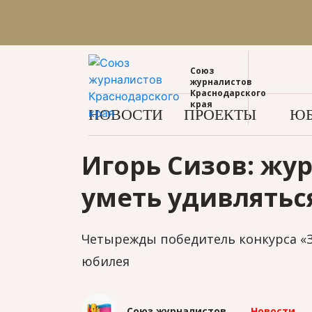
Союз
журналистов
Краснодарского
края
НОВОСТИ
ПРОЕКТЫ
ЮБ
Игорь Сизов: жу
уметь удивлятьс
Четырежды победитель конкурса «З
юбилея
Союз журналистов
Новости