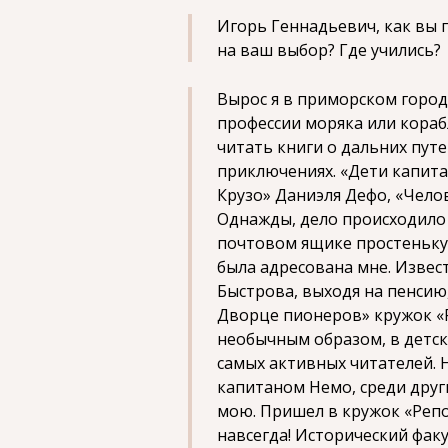
Игорь Геннадьевич, как вы 
на ваш выбор? Где учились?
Вырос я в приморском город
профессии моряка или кораб
читать книги о дальних пу
приключениях. «Дети капита
Крузо» Даниэля Дефо, «Чело
Однажды, дело происходило 
почтовом ящике простенькую
была адресована мне. Извес
Быстрова, выходя на пенсию
Дворце пионеров» кружок «
необычным образом, в детск
самых активных читателей. 
капитаном Немо, среди друг
мою. Пришел в кружок «Репор
навсегда! Исторический фак