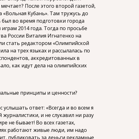
 мечтает? После этого второй газетой,
ла «Вольная Кубань». Там тружусь до
 был во время подготовки города
играм 2014 года. Тогда по просьбе
ва России Виталия Игнатенко на
или стать редактором «Олимпийской
ила на трех языках и рассылалась по
спондентов, аккредитованных в
ало, как идут дела на олимпийских
альные принципы и ценности?
с услышать ответ: «Всегда и во всем я
 журналистики, и не слукавил ни разу
ре не бывает! Во всех газетах,
иях работают живые люди, им надо
чит, публиковать за деньги рекламные