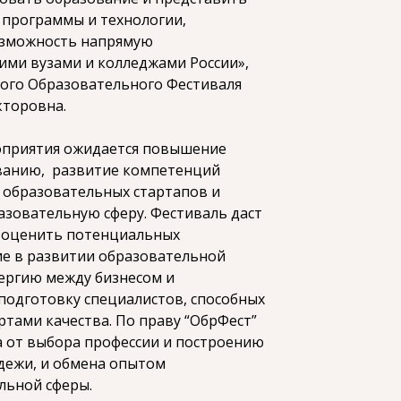
программы и технологии,
озможность напрямую
ими вузами и колледжами России»,
ого Образовательного Фестиваля
кторовна.
оприятия ожидается повышение
ованию, развитие компетенций
 образовательных стартапов и
зовательную сферу. Фестиваль даст
 оценить потенциальных
ие в развитии образовательной
нергию между бизнесом и
подготовку специалистов, способных
ртами качества. По праву “ОбрФест”
а от выбора профессии и построению
дежи, и обмена опытом
льной сферы.