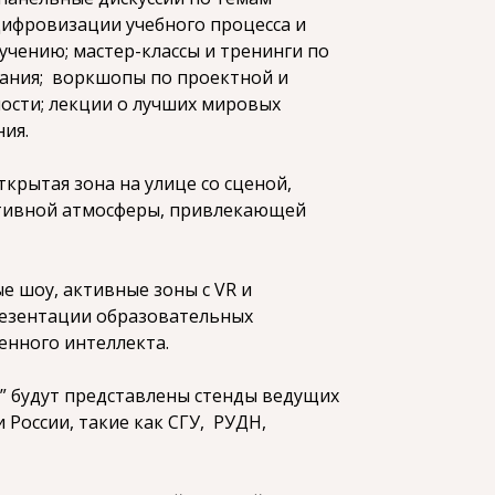
цифровизации учебного процесса и
чению; мастер-классы и тренинги по
ания; воркшопы по проектной и
ости; лекции о лучших мировых
ния.
крытая зона на улице со сценой,
ктивной атмосферы, привлекающей
е шоу, активные зоны с VR и
езентации образовательных
енного интеллекта.
” будут представлены стенды ведущих
 России, такие как СГУ, РУДН,