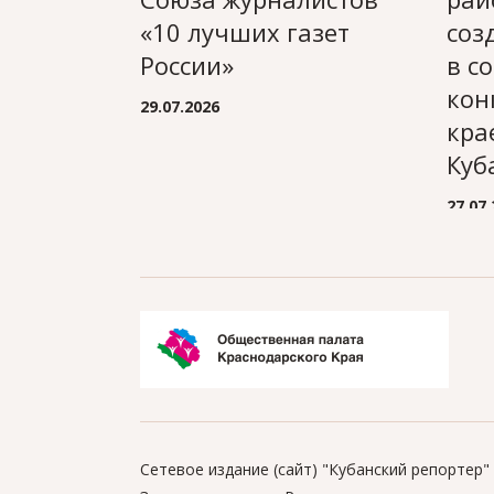
«10 лучших газет
соз
России»
в с
кон
29.07.2026
кра
Куб
27.07
Сетевое издание (сайт) "Кубанский репортер"