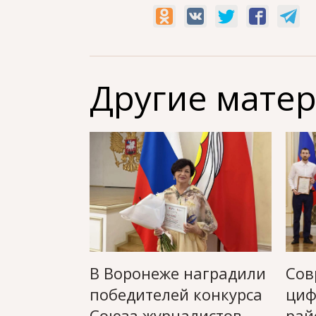
Другие мате
В Воронеже наградили
Сов
победителей конкурса
циф
Союза журналистов
рай