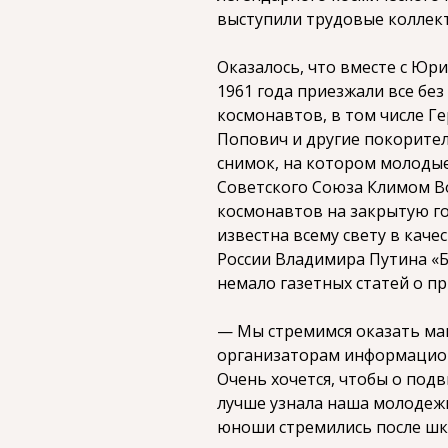
выступили трудовые коллек
Оказалось, что вместе с Юр
1961 года приезжали все бе
космонавтов, в том числе Г
Попович и другие покорител
снимок, на котором молоды
Советского Союза Климом В
космонавтов на закрытую го
известна всему свету в кач
России Владимира Путина «Б
немало газетных статей о п
— Мы стремимся оказать м
организаторам информацион
Очень хочется, чтобы о под
лучше узнала наша молодежь
юноши стремились после шк