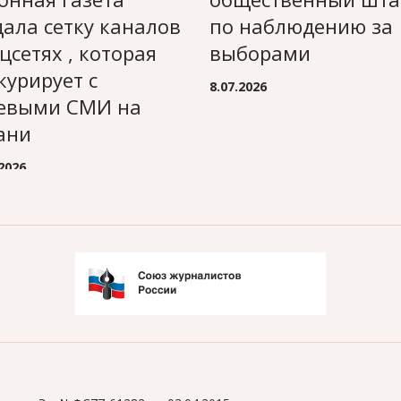
дала сетку каналов
по наблюдению за
оцсетях , которая
выборами
курирует с
8.07.2026
евыми СМИ на
ани
.2026