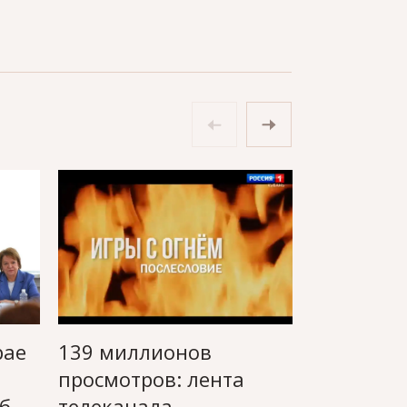
рае
139 миллионов
Гендирек
просмотров: лента
Ольга Ла
б
телеканала
получила