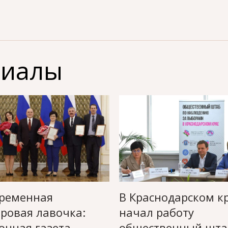
риалы
ременная
В Краснодарском к
ровая лавочка:
начал работу
онная газета
общественный шта