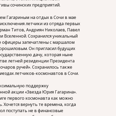
тивы сочинских предприятий.
ием Гагариным на отдых в Сочи в мае
з исключения летчики из отряда первых
ерман Титов, Андриян Николаев, Павел
и Вселенной. Сохранился уникальный
е офицеры запечатлены с маршалом
орошиловым. Он пригласил будущих
сударственную дачу, которая ныне
естве летней резиденции Президента
очаров ручей». Сохранилось также
риездах летчиков-космонавтов в Сочи.
аксимальную поддержку
ной акции «Звезда Юрия Гагарина».
виге первого космонавта как можно
. Хочется вернуть те времена, когда
ол поступать не в финансовые