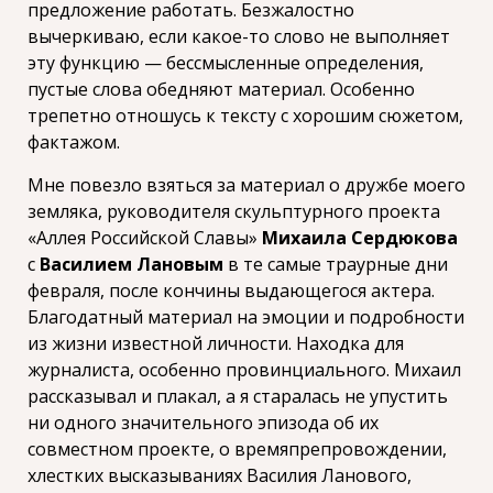
предложение работать. Безжалостно
вычеркиваю, если какое-то слово не выполняет
эту функцию — бессмысленные определения,
пустые слова обедняют материал. Особенно
трепетно отношусь к тексту с хорошим сюжетом,
фактажом.
Мне повезло взяться за материал о дружбе моего
земляка, руководителя скульптурного проекта
«Аллея Российской Славы»
Михаила Сердюкова
с
Василием Лановым
в те самые траурные дни
февраля, после кончины выдающегося актера.
Благодатный материал на эмоции и подробности
из жизни известной личности. Находка для
журналиста, особенно провинциального. Михаил
рассказывал и плакал, а я старалась не упустить
ни одного значительного эпизода об их
совместном проекте, о времяпрепровождении,
хлестких высказываниях Василия Ланового,