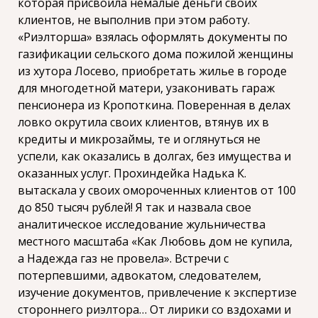
которая присвоила немалые деньги своих
клиентов, не выполнив при этом работу.
«Риэлторша» взялась оформлять документы по
газификации сельского дома пожилой женщины
из хутора Лосево, приобретать жилье в городе
для многодетной матери, узаконивать гараж
пенсионера из Кропоткина. Поверенная в делах
ловко окрутила своих клиентов, втянув их в
кредиты и микрозаймы, те и оглянуться не
успели, как оказались в долгах, без имущества и
оказанных услуг. Прохиндейка Надька К.
вытаскала у своих омороченных клиентов от 100
до 850 тысяч рублей! Я так и назвала свое
аналитическое исследование жульничества
местного масштаба «Как Любовь дом не купила,
а Надежда газ не провела». Встречи с
потерпевшими, адвокатом, следователем,
изучение документов, привлечение к экспертизе
стороннего риэлтора… От лирики со вздохами и