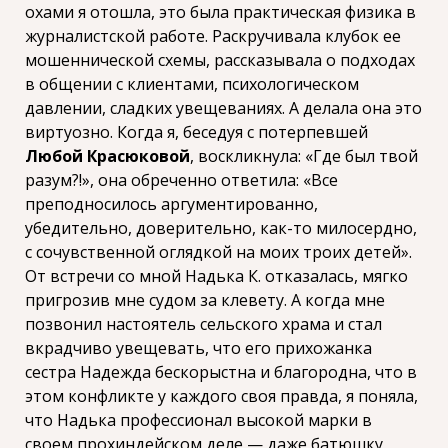
охами я отошла, это была практическая физика в
журналистской работе. Раскручивала клубок ее
мошеннической схемы, рассказывала о подходах
в общении с клиентами, психологическом
давлении, сладких увещеваниях. А делала она это
виртуозно. Когда я, беседуя с потерпевшей
Любой Красюковой
, воскликнула: «Где был твой
разум?!», она обреченно ответила: «Все
преподносилось аргументированно,
убедительно, доверительно, как-то милосердно,
с сочувственной оглядкой на моих троих детей».
От встречи со мной Надька К. отказалась, мягко
пригрозив мне судом за клевету. А когда мне
позвонил настоятель сельского храма и стал
вкрадчиво увещевать, что его прихожанка
сестра Надежда бескорыстна и благородна, что в
этом конфликте у каждого своя правда, я поняла,
что Надька профессионал высокой марки в
своем прохиндейском деле — даже батюшку